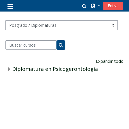
Salta al contenido principal
Selector de búsq
Entrar
Panel lateral
Categorías
Buscar cursos
Buscar cursos
Expandir todo
Diplomatura en Psicogerontología