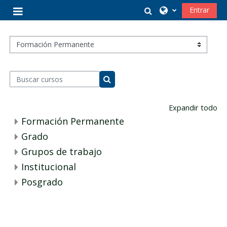
Salta al contenido principal
Selector de búsq
Entrar
Panel lateral
Categorías
Buscar cursos
Buscar cursos
Expandir todo
Formación Permanente
Grado
Grupos de trabajo
Institucional
Posgrado