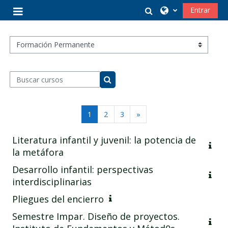
Salta al contenido principal
Selector de búsq
Entrar
Panel lateral
Categorías
Buscar cursos
Buscar cursos
Página 1
Página 2
Página 3
Siguiente página
1
2
3
»
Literatura infantil y juvenil: la potencia de
la metáfora
Desarrollo infantil: perspectivas
interdisciplinarias
Pliegues del encierro
Semestre Impar. Diseño de proyectos.