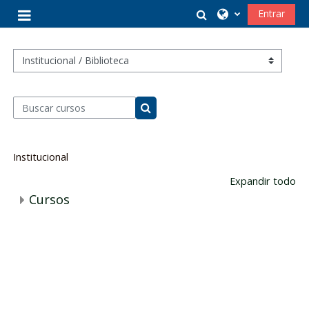
Salta al contenido principal
Selector de búsq
Entrar
Panel lateral
Categorías
Buscar cursos
Buscar cursos
Institucional
Expandir todo
Cursos