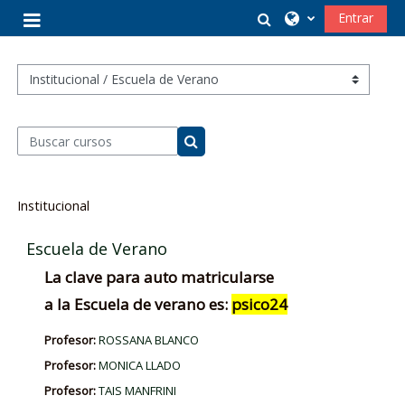
Salta al contenido principal
Selector de búsq
Entrar
Panel lateral
Categorías
Buscar cursos
Buscar cursos
Institucional
Escuela de Verano
La clave para auto matricularse
a la Escuela de verano es:
psico24
Profesor:
ROSSANA BLANCO
Profesor:
MONICA LLADO
Profesor:
TAIS MANFRINI