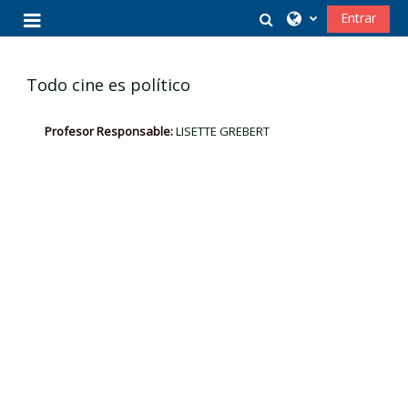
Salta al contenido principal
Selector de búsq
Entrar
Panel lateral
Todo cine es político
Profesor Responsable:
LISETTE GREBERT