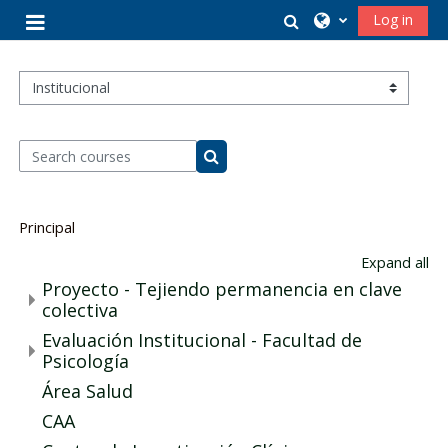
Skip to main content
Toggle search in
Log in
Side panel
Course categories
Search courses
Search courses
Principal
Expand all
Proyecto - Tejiendo permanencia en clave
colectiva
Evaluación Institucional - Facultad de
Psicología
Área Salud
CAA